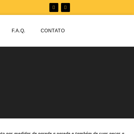
F.A.Q.
CONTATO
anto nas medidas de parede a parede e também de suas peças a