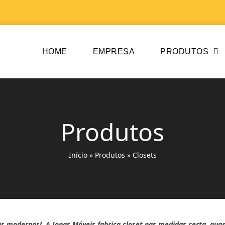
HOME
EMPRESA
PRODUTOS
Produtos
Início
»
Produtos
»
Closets
as modernas! A Jonas Móveis fabrica closet nas medidas certa, qu