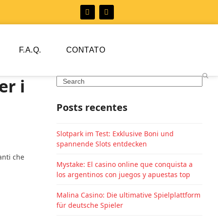
F.A.Q.
CONTATO
r i
Posts recentes
Slotpark im Test: Exklusive Boni und
spannende Slots entdecken
anti che
Mystake: El casino online que conquista a
los argentinos con juegos y apuestas top
Malina Casino: Die ultimative Spielplattform
für deutsche Spieler