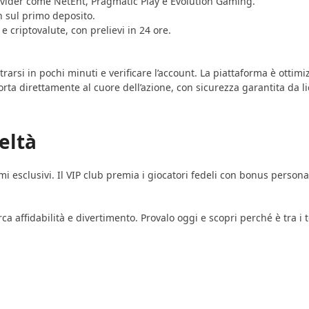
provider come NetEnt, Pragmatic Play e Evolution Gaming.
n sul primo deposito.
 criptovalute, con prelievi in 24 ore.
rarsi in pochi minuti e verificare l’account. La piattaforma è ottimi
orta direttamente al cuore dell’azione, con sicurezza garantita da l
eltà
i esclusivi. Il VIP club premia i giocatori fedeli con bonus personal
a affidabilità e divertimento. Provalo oggi e scopri perché è tra i 