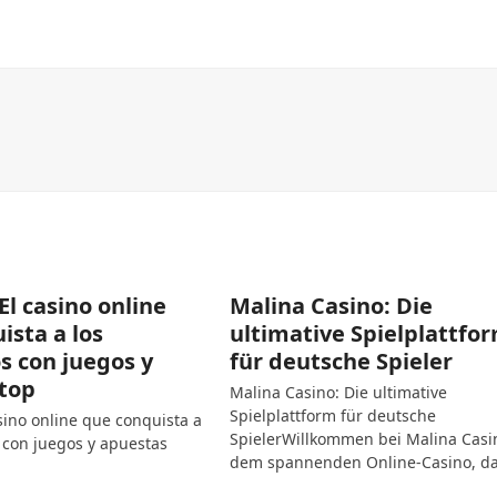
El casino online
Malina Casino: Die
ista a los
ultimative Spielplattfo
s con juegos y
für deutsche Spieler
top
Malina Casino: Die ultimative
Spielplattform für deutsche
sino online que conquista a
SpielerWillkommen bei Malina Casi
 con juegos y apuestas
dem spannenden Online-Casino, d