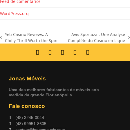
Feed de comentários
WordPress.org
Yeti Casino Reviews: A
Avis Sportaza : Une Analyse
Chilly Thrill Worth the Spin
Complète du Casino en Ligne
Jonas Móveis
Uma das melhores fabricantes de móveis sob
medida da grande Florianópolis.
Fale conosco
(48) 3245-0044
(48) 99951-8605
contato@jonasmoveis.com