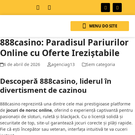
Skip
to
content
888casino: Paradisul Pariurilor
Online cu Oferte Ireziștabile
6 de abril de 2026
agenciag13
Sem categoria
Descoperă 888casino, liderul în
divertisment de cazinou
888casino reprezintă una dintre cele mai prestigioase platforme
de
jocuri de noroc online
, oferind o experiență captivantă pentru
pasionații de sloturi, ruletă și blackjack. Cu o licență solidă și
securitate de top, site-ul garantează jocuri corecte și plăți rapide.
Fie că ești începător sau veteran, interfața intuitivă te va cuceri