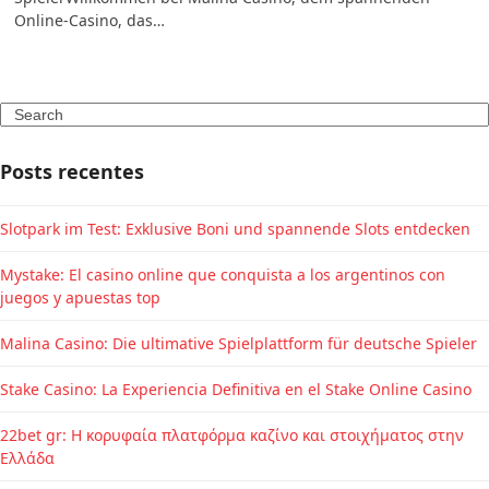
Online-Casino, das…
Posts recentes
Slotpark im Test: Exklusive Boni und spannende Slots entdecken
Mystake: El casino online que conquista a los argentinos con
juegos y apuestas top
Malina Casino: Die ultimative Spielplattform für deutsche Spieler
Stake Casino: La Experiencia Definitiva en el Stake Online Casino
22bet gr: Η κορυφαία πλατφόρμα καζίνο και στοιχήματος στην
Ελλάδα